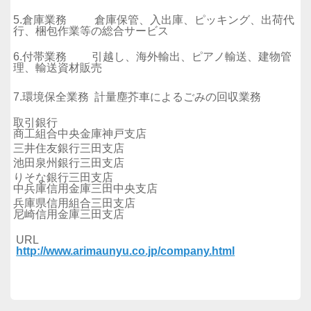
5.倉庫業務 倉庫保管、入出庫、ピッキング、出荷代
行、梱包作業等の総合サービス
6.付帯業務 引越し、海外輸出、ピアノ輸送、建物管
理、輸送資材販売
7.環境保全業務 計量塵芥車によるごみの回収業務
取引銀行
商工組合中央金庫神戸支店
三井住友銀行三田支店
池田泉州銀行三田支店
りそな銀行三田支店
中兵庫信用金庫三田中央支店
兵庫県信用組合三田支店
尼崎信用金庫三田支店
URL
http://www.arimaunyu.co.jp/company.html