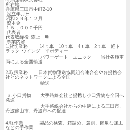
所在地
兵庫県三田市中町2-10
設立年月日
昭和２９年１２月
資本金
１５，０００千円
代表者
代表取締役 森上 明
事業内容
1.貸切業務 14ｔ車 10ｔ車 4ｔ車 2ｔ車 軽ト
ラック ウイング 平ボディー
パワーゲート ユニック 当社各種車
両による全国輸送
2.取扱業務 日本貨物運送協同組合連合会や各提携会
社とのネットワークによる全国
輸送
３.小口貨物 大手路線会社と提携し小口貨物を全国へ
発送
大手路線会社からの中継による三田市、
丹波篠山市、丹波市への配達
4.軽作業 製品の検査、箱詰め、選別、簡単な加工
などの手作業