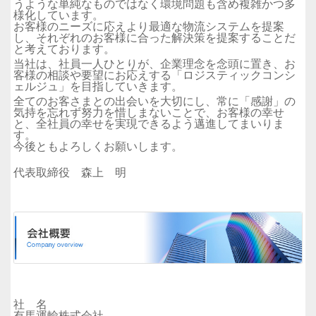
うような単純なものではなく環境問題も含め複雑かつ多
様化しています。
お客様のニーズに応えより最適な物流システムを提案
し、それぞれのお客様に合った解決策を提案することだ
と考えております。
当社は、社員一人ひとりが、企業理念を念頭に置き、お
客様の相談や要望にお応えする「ロジスティックコンシ
ェルジュ」を目指していきます。
全てのお客さまとの出会いを大切にし、常に「感謝」の
気持を忘れず努力を惜しまないことで、お客様の幸せ
と、全社員の幸せを実現できるよう邁進してまいりま
す。
今後ともよろしくお願いします。
代表取締役 森上 明
社 名
有馬運輸株式会社