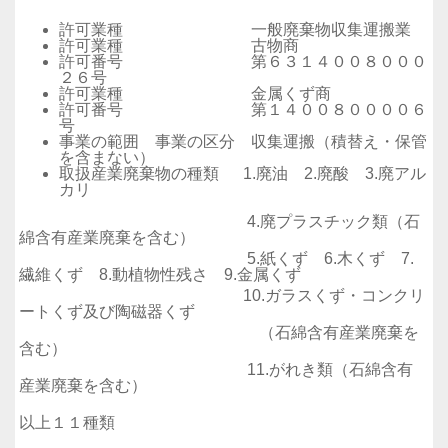
許可業種 一般廃棄物収集運搬業
許可業種 古物商
許可番号 第６３１４００８０００
２６号
許可業種 金属くず商
許可番号 第１４００８００００６
号
事業の範囲 事業の区分 収集運搬（積替え・保管
を含まない）
取扱産業廃棄物の種類 1.廃油 2.廃酸 3.廃アル
カリ
4.廃プラスチック類（石
綿含有産業廃棄を含む）
5.紙くず 6.木くず 7.
繊維くず 8.動植物性残さ 9.金属くず
10.ガラスくず・コンクリ
ートくず及び陶磁器くず
（石綿含有産業廃棄を
含む）
11.がれき類（石綿含有
産業廃棄を含む）
以上１１種類